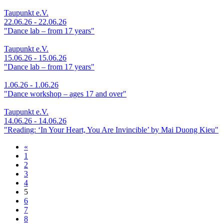
Taupunkt e.V.
22.06.26 - 22.06.26
"Dance lab – from 17 years"
Taupunkt e.V.
15.06.26 - 15.06.26
"Dance lab – from 17 years"
1.06.26 - 1.06.26
"Dance workshop – ages 17 and over"
Taupunkt e.V.
14.06.26 - 14.06.26
"Reading: ‘In Your Heart, You Are Invincible’ by Mai Duong Kieu"
«
1
2
3
4
5
6
7
8