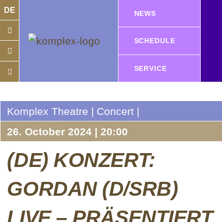
DE
NEWS
SCHEDULE
SERVICE
Komplex Theatre | Concert |
26. October 2024 | 20:00
(DE) KONZERT:
GORDAN (D/SRB)
LIVE – PRÄSENTIERT