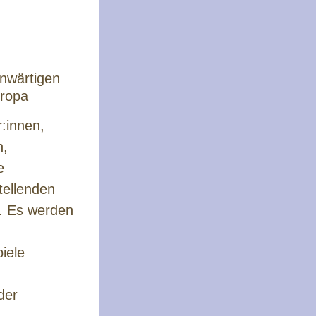
nwärtigen
uropa
r:innen,
n,
e
tellenden
a. Es werden
piele
der